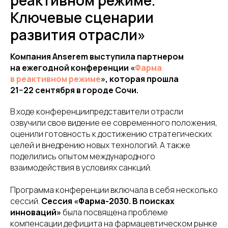
реактивном режиме.
Ключевые сценарии
развития отрасли»
Компания Anserem выступила партнером
на ежегодной конференции «
Фарма
в реактивном режиме
», которая прошла
21−22 сентября в городе Сочи.
В ходе конференциипредставители отрасли
озвучили свое видение ее современного положения,
оценили готовность к достижению стратегических
целей и внедрению новых технологий. А также
поделились опытом международного
взаимодействия в условиях санкций.
Программа конференции включала в себя несколько
сессий.
Сессия «Фарма-2030. В поисках
инноваций»
была посвящена проблеме
компенсации дефицита на фармацевтическом рынке